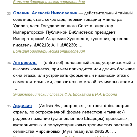
Большая биографическая энциклопедия
Оленин, Алексей Николаевич
— действительный тайный
33
советник; статс секретарь; первый товарищ министра
Уделов; член Государственного Совета; директор
Императорской Публичной Библиотеки; президент
Императорской Академии Художеств; художник, археолог,
писатель. &#8213; А. Н.&#8230; …
Большая биографическая энциклопедия
Антресоль
— (entre sol) половинный этаж, устраиваемый в
34
высоких комнатах, при чем приходится или делить большие
окна этажа, или устраивать форменный низенький этаж с
самостоятельными, сравнительно малой величины окнами
…
Энциклопедический словарь Ф.А. Брокгауза и И.А. Ефрона
Ардизия
— (Ardisia Sw., остроцвет , от греч. άρδις острие,
35
стрела, по остроконечной форме лепестков и тычинок)
родовое название (установленное Шварцем) древесных,
кустарниковых и полукустарниковых тропических растений
семейства мирсиновых (Myrsineae) или,&#8230; …