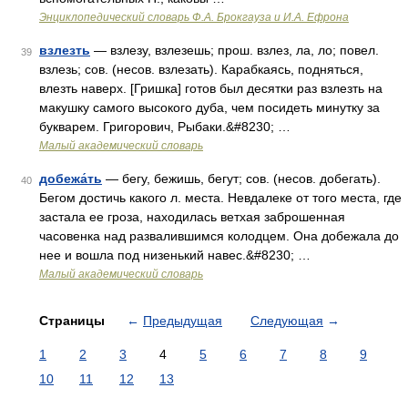
Энциклопедический словарь Ф.А. Брокгауза и И.А. Ефрона
взлезть
— взлезу, взлезешь; прош. взлез, ла, ло; повел.
39
взлезь; сов. (несов. взлезать). Карабкаясь, подняться,
влезть наверх. [Гришка] готов был десятки раз взлезть на
макушку самого высокого дуба, чем посидеть минутку за
букварем. Григорович, Рыбаки.&#8230; …
Малый академический словарь
добежа́ть
— бегу, бежишь, бегут; сов. (несов. добегать).
40
Бегом достичь какого л. места. Невдалеке от того места, где
застала ее гроза, находилась ветхая заброшенная
часовенка над развалившимся колодцем. Она добежала до
нее и вошла под низенький навес.&#8230; …
Малый академический словарь
Страницы
←
Предыдущая
Следующая
→
1
2
3
4
5
6
7
8
9
10
11
12
13