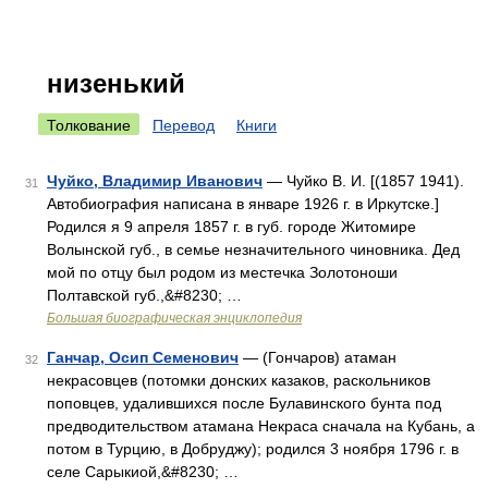
низенький
Толкование
Перевод
Книги
Чуйко, Владимир Иванович
— Чуйко В. И. [(1857 1941).
31
Автобиография написана в январе 1926 г. в Иркутске.]
Родился я 9 апреля 1857 г. в губ. городе Житомире
Волынской губ., в семье незначительного чиновника. Дед
мой по отцу был родом из местечка Золотоноши
Полтавской губ.,&#8230; …
Большая биографическая энциклопедия
Ганчар, Осип Семенович
— (Гончаров) атаман
32
некрасовцев (потомки донских казаков, раскольников
поповцев, удалившихся после Булавинского бунта под
предводительством атамана Некраса сначала на Кубань, а
потом в Турцию, в Добруджу); родился 3 ноября 1796 г. в
селе Сарыкиой,&#8230; …