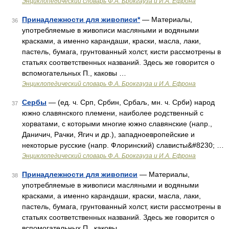
Энциклопедический словарь Ф.А. Брокгауза и И.А. Ефрона
Принадлежности для живописи*
— Материалы,
36
употребляемые в живописи масляными и водяными
красками, а именно карандаши, краски, масла, лаки,
пастель, бумага, грунтованный холст, кисти рассмотрены в
статьях соответственных названий. Здесь же говорится о
вспомогательных П., каковы …
Энциклопедический словарь Ф.А. Брокгауза и И.А. Ефрона
Сербы
— (ед. ч. Срп, Србин, Србаљ, мн. ч. Срби) народ
37
южно славянского племени, наиболее родственный с
хорватами, с которыми многие южно славянские (напр.,
Даничич, Рачки, Ягич и др.), западноевропейские и
некоторые русские (напр. Флоринский) слависты&#8230; …
Энциклопедический словарь Ф.А. Брокгауза и И.А. Ефрона
Принадлежности для живописи
— Материалы,
38
употребляемые в живописи масляными и водяными
красками, а именно карандаши, краски, масла, лаки,
пастель, бумага, грунтованный холст, кисти рассмотрены в
статьях соответственных названий. Здесь же говорится о
вспомогательных П., каковы …